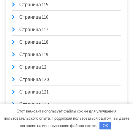
Страница 115
Страница 116
Страница 117
Страница 118
Страница 119
Страница 12
Страница 120
Страница 121
Страница 122
Этот веб-сайт использует файлы cookie для улучшения
Страница 123
пользовательского опыта. Продолжая пользоваться сайтом, вы даете
согласие на использование файлов cookie.
OK
Страница 124