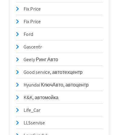
Fix Price
Fix Price
Ford
Gascentr
Geely Ринг Авто
Good serviсe, автотехцентр
Hyundai КлючАвто, автоцентр
K&K, автомойка
Life_Car
LLSservise