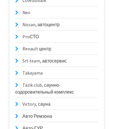
LoveSunduk
Neo
Nissan, автоцентр
ProСТО
Renault центр
Srt-team, автосервис
Takayama
Tazik club, саунно-
оздоровительный комплекс
Victory, сауна
Авто Ремзона
Авто-ГУР