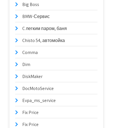
Big Boss
BMW-Сервис
C легким паром, баня
Chisto 54, автомойка
Comma
Dim
DiskMaker
DocMotoService
Evpa_ms_service
Fix Price
Fix Price