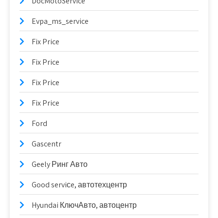
DocMotoService
Evpa_ms_service
Fix Price
Fix Price
Fix Price
Fix Price
Ford
Gascentr
Geely Ринг Авто
Good serviсe, автотехцентр
Hyundai КлючАвто, автоцентр