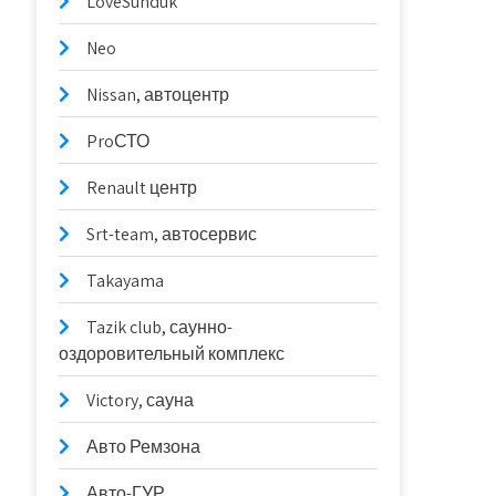
LoveSunduk
Neo
Nissan, автоцентр
ProСТО
Renault центр
Srt-team, автосервис
Takayama
Tazik club, саунно-
оздоровительный комплекс
Victory, сауна
Авто Ремзона
Авто-ГУР