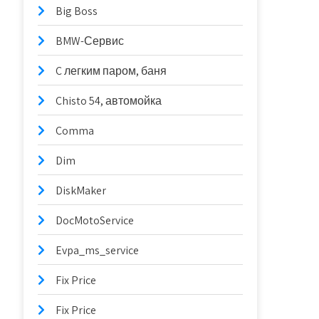
Big Boss
BMW-Сервис
C легким паром, баня
Chisto 54, автомойка
Comma
Dim
DiskMaker
DocMotoService
Evpa_ms_service
Fix Price
Fix Price