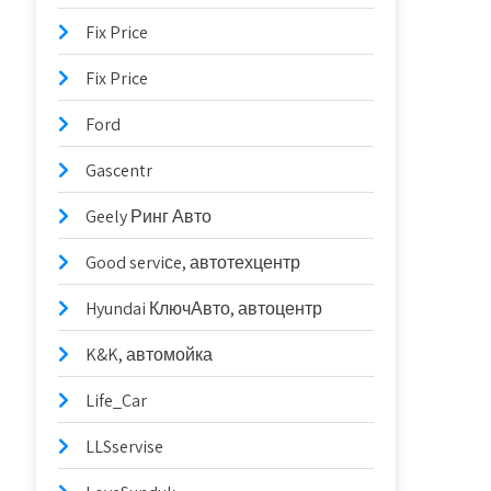
Fix Price
Fix Price
Ford
Gascentr
Geely Ринг Авто
Good serviсe, автотехцентр
Hyundai КлючАвто, автоцентр
K&K, автомойка
Life_Car
LLSservise