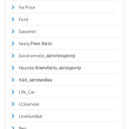
Fix Price
Ford
Gascentr
Geely Ринг Авто
Good serviсe, автотехцентр
Hyundai КлючАвто, автоцентр
K&K, автомойка
Life_Car
LLSservise
LoveSunduk
Neo