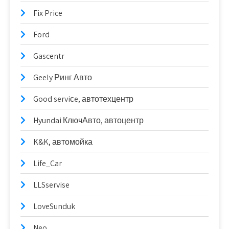
Fix Price
Ford
Gascentr
Geely Ринг Авто
Good serviсe, автотехцентр
Hyundai КлючАвто, автоцентр
K&K, автомойка
Life_Car
LLSservise
LoveSunduk
Neo