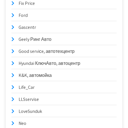
Fix Price
Ford
Gascentr
Geely Ринг Авто
Good serviсe, автотехцентр
Hyundai КлючАвто, автоцентр
K&K, автомойка
Life_Car
LLSservise
LoveSunduk
Neo