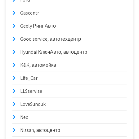
Gascentr
Geely Ринг Авто
Good serviсe, автотехцентр
Hyundai КлючАвто, автоцентр
K&K, автомойка
Life_Car
LLSservise
LoveSunduk
Neo
Nissan, автоцентр