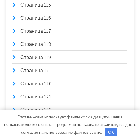
Страница 115
Страница 116
Страница 117
Страница 118
Страница 119
Страница 12
Страница 120
Страница 121
Страница 122
Этот веб-сайт использует файлы cookie для улучшения
Страница 123
пользовательского опыта. Продолжая пользоваться сайтом, вы даете
согласие на использование файлов cookie.
OK
Страница 124