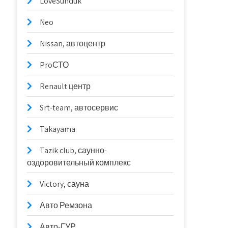
LoveSunduk
Neo
Nissan, автоцентр
ProСТО
Renault центр
Srt-team, автосервис
Takayama
Tazik club, саунно-
оздоровительный комплекс
Victory, сауна
Авто Ремзона
Авто-ГУР