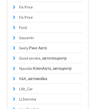
Fix Price
Fix Price
Ford
Gascentr
Geely Ринг Авто
Good serviсe, автотехцентр
Hyundai КлючАвто, автоцентр
K&K, автомойка
Life_Car
LLSservise