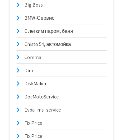
Big Boss
BMW-Сервис
C легким паром, баня
Chisto 54, автомойка
Comma
Dim
DiskMaker
DocMotoService
Evpa_ms_service
Fix Price
Fix Price