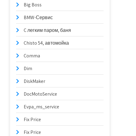
Big Boss
BMW-Сервис
C легким паром, баня
Chisto 54, автомойка
Comma
Dim
DiskMaker
DocMotoService
Evpa_ms_service
Fix Price
Fix Price