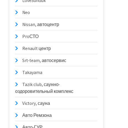
LoveSunduk
Neo
Nissan, автоцентр
ProСТО
Renault центр
Srt-team, автосервис
Takayama
Tazik club, саунно-
оздоровительный комплекс
Victory, сауна
Авто Ремзона
Авто-ГУР