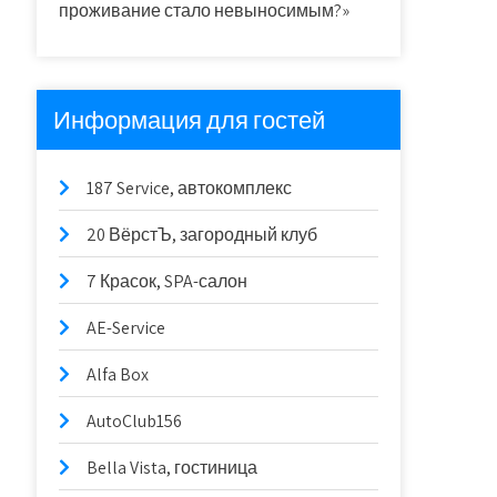
проживание стало невыносимым?»
Информация для гостей
187 Service, автокомплекс
20 ВёрстЪ, загородный клуб
7 Красок, SPA-салон
AE-Service
Alfa Box
AutoClub156
Bella Vista, гостиница