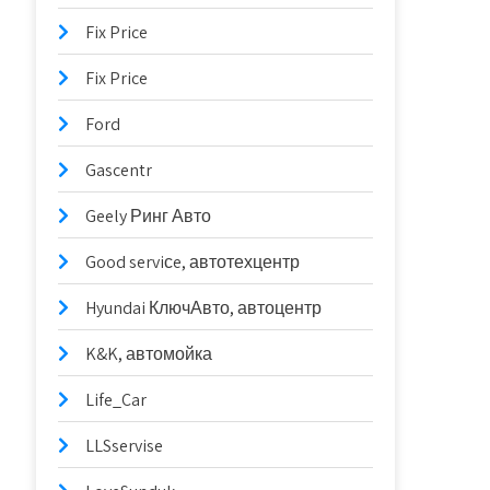
Fix Price
Fix Price
Ford
Gascentr
Geely Ринг Авто
Good serviсe, автотехцентр
Hyundai КлючАвто, автоцентр
K&K, автомойка
Life_Car
LLSservise