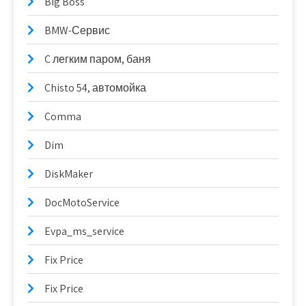
Big Boss
BMW-Сервис
C легким паром, баня
Chisto 54, автомойка
Comma
Dim
DiskMaker
DocMotoService
Evpa_ms_service
Fix Price
Fix Price