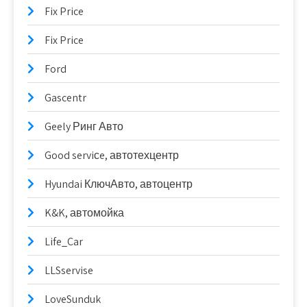
Fix Price
Fix Price
Ford
Gascentr
Geely Ринг Авто
Good serviсe, автотехцентр
Hyundai КлючАвто, автоцентр
K&K, автомойка
Life_Car
LLSservise
LoveSunduk