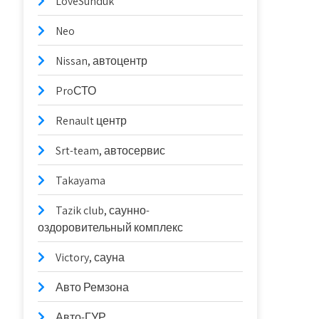
LoveSunduk
Neo
Nissan, автоцентр
ProСТО
Renault центр
Srt-team, автосервис
Takayama
Tazik club, саунно-
оздоровительный комплекс
Victory, сауна
Авто Ремзона
Авто-ГУР