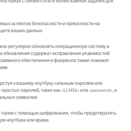
ноутбуках становится все более важной задачей для
евых аспектов безопасности и приватности на
ащите ваших данных.
жно регулярно обновлять операционную систему и
как обновления содержат исправления уязвимостей
граммного обеспечения и фаервола также поможет
амм.
доступ к вашему ноутбуку сильным паролем или
ростых паролей, таких как «123456» или «password», и
альных символов.
и папки с помощью шифрования, чтобы предотвратить
ри ноутбука или кражи.