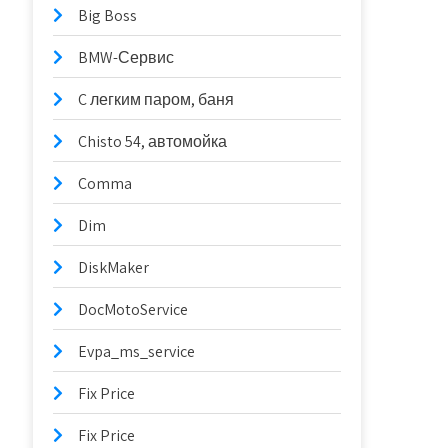
Big Boss
BMW-Сервис
C легким паром, баня
Chisto 54, автомойка
Comma
Dim
DiskMaker
DocMotoService
Evpa_ms_service
Fix Price
Fix Price