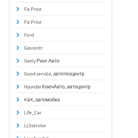
Fix Price
Fix Price
Ford
Gascentr
Geely Ринг Авто
Good serviсe, автотехцентр
Hyundai КлючАвто, автоцентр
K&K, автомойка
Life_Car
LLSservise