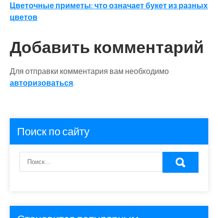
по
Цветочные приметы: что означает букет из разных
записям
цветов
Добавить комментарий
Для отправки комментария вам необходимо
авторизоваться
.
Поиск по сайту