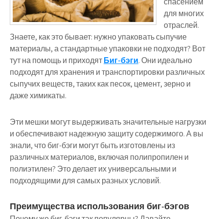
спасением
для многих
отраслей.
Знаете, как это бывает: нужно упаковать сыпучие
материалы, а стандартные упаковки не подходят? Вот
тут на помощь и приходят
Биг-бэги
. Они идеально
подходят для хранения и транспортировки различных
сыпучих веществ, таких как песок, цемент, зерно и
даже химикаты.
Эти мешки могут выдерживать значительные нагрузки
и обеспечивают надежную защиту содержимого. А вы
знали, что биг-бэги могут быть изготовлены из
различных материалов, включая полипропилен и
полиэтилен? Это делает их универсальными и
подходящими для самых разных условий.
Преимущества использования биг-бэгов
Почему же биг-бэги так популярны? Давайте