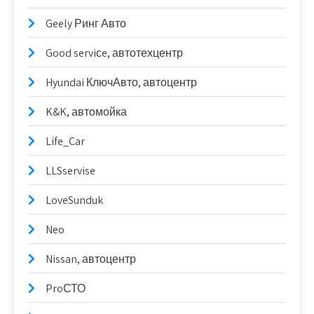
Geely Ринг Авто
Good serviсe, автотехцентр
Hyundai КлючАвто, автоцентр
K&K, автомойка
Life_Car
LLSservise
LoveSunduk
Neo
Nissan, автоцентр
ProСТО