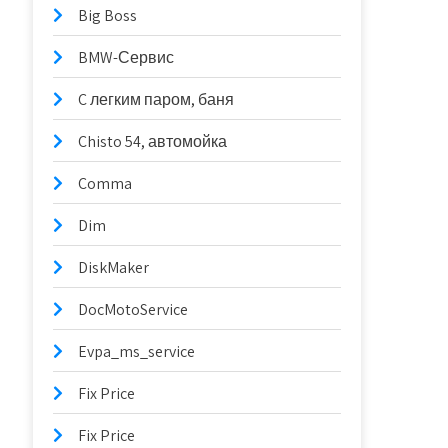
Big Boss
BMW-Сервис
C легким паром, баня
Chisto 54, автомойка
Comma
Dim
DiskMaker
DocMotoService
Evpa_ms_service
Fix Price
Fix Price