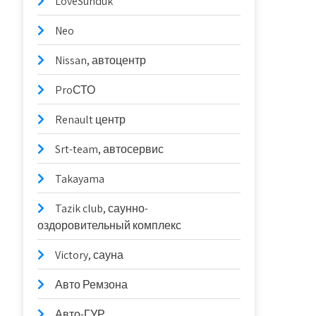
LoveSunduk
Neo
Nissan, автоцентр
ProСТО
Renault центр
Srt-team, автосервис
Takayama
Tazik club, саунно-
оздоровительный комплекс
Victory, сауна
Авто Ремзона
Авто-ГУР