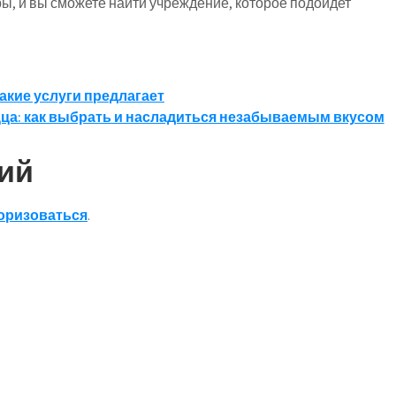
, и вы сможете найти учреждение, которое подойдет
акие услуги предлагает
ца: как выбрать и насладиться незабываемым вкусом
ий
оризоваться
.