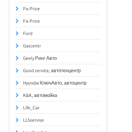
Fix Price
Fix Price
Ford
Gascentr
Geely Ринг Авто
Good serviсe, автотехцентр
Hyundai КлючАвто, автоцентр
K&K, автомойка
Life_Car
LLSservise