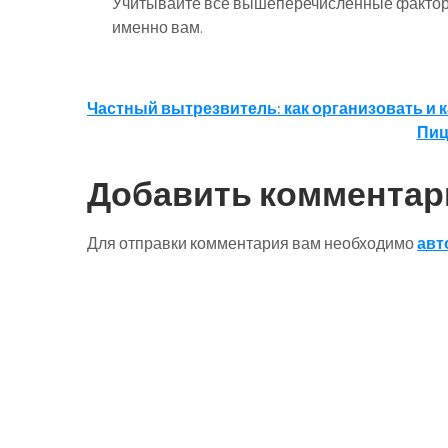
Учитывайте все вышеперечисленные факторы
именно вам.
Навигация
Частный вытрезвитель: как организовать и к
Пиц
по
записям
Добавить комментар
Для отправки комментария вам необходимо
авт