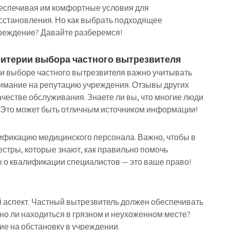
еспечивая им комфортные условия для
сстановления. Но как выбрать подходящее
реждение? Давайте разберемся!
итерии выбора частного вытрезвителя
и выборе частного вытрезвителя важно учитывать
нимание на репутацию учреждения. Отзывы других
ачестве обслуживания. Знаете ли вы, что многие люди
 Это может быть отличным источником информации!
лификацию медицинского персонала. Важно, чтобы в
стры, которые знают, как правильно помочь
ы о квалификации специалистов — это ваше право!
 аспект. Частный вытрезвитель должен обеспечивать
ятно ли находиться в грязном и неухоженном месте?
ие на обстановку в учреждении.