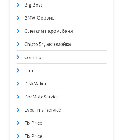
Big Boss
BMW-Сервис
C легким паром, баня
Chisto 54, автомойка
Comma
Dim
DiskMaker
DocMotoService
Evpa_ms_service
Fix Price
Fix Price