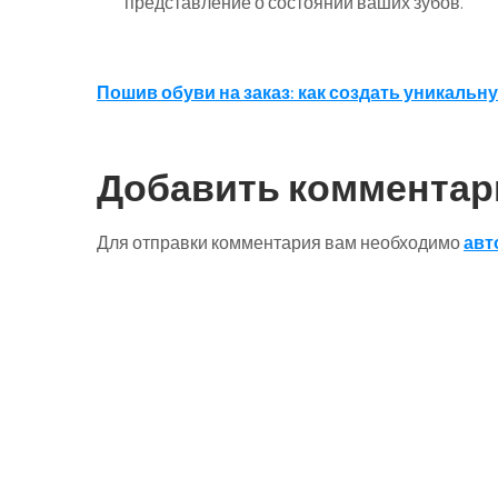
представление о состоянии ваших зубов.
Навигация
Пошив обуви на заказ: как создать уникал
по
записям
Добавить комментар
Для отправки комментария вам необходимо
авт