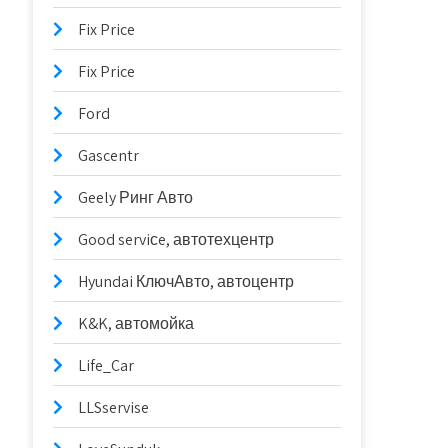
Fix Price
Fix Price
Ford
Gascentr
Geely Ринг Авто
Good serviсe, автотехцентр
Hyundai КлючАвто, автоцентр
K&K, автомойка
Life_Car
LLSservise