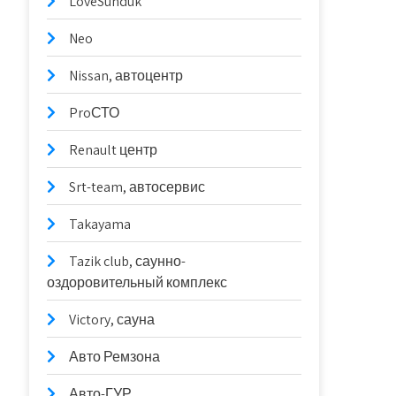
LoveSunduk
Neo
Nissan, автоцентр
ProСТО
Renault центр
Srt-team, автосервис
Takayama
Tazik club, саунно-
оздоровительный комплекс
Victory, сауна
Авто Ремзона
Авто-ГУР