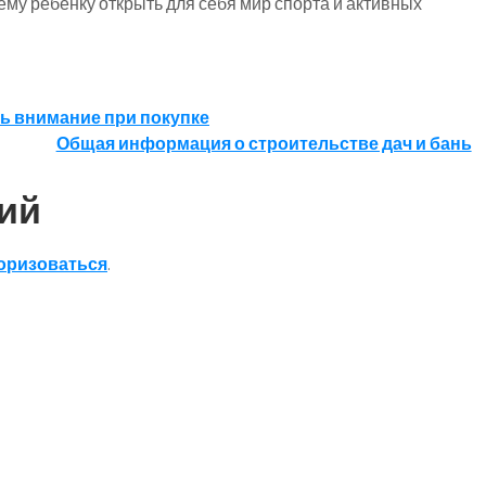
ему ребенку открыть для себя мир спорта и активных
ть внимание при покупке
Общая информация о строительстве дач и бань
ий
оризоваться
.