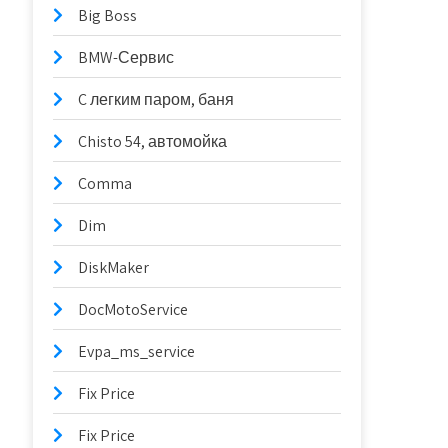
Big Boss
BMW-Сервис
C легким паром, баня
Chisto 54, автомойка
Comma
Dim
DiskMaker
DocMotoService
Evpa_ms_service
Fix Price
Fix Price