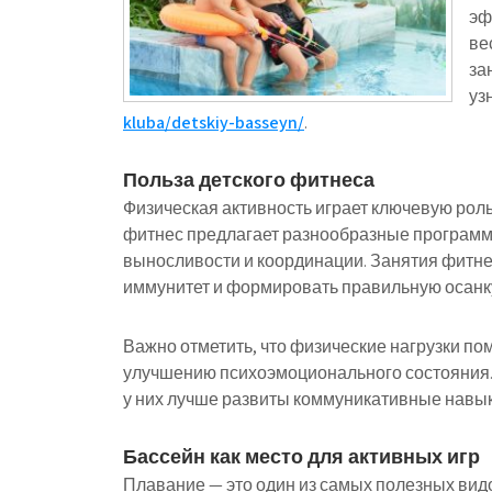
эф
ве
за
уз
kluba/detskiy-basseyn/
.
Польза детского фитнеса
Физическая активность играет ключевую роль 
фитнес предлагает разнообразные программы
выносливости и координации. Занятия фитне
иммунитет и формировать правильную осанк
Важно отметить, что физические нагрузки пом
улучшению психоэмоционального состояния. 
у них лучше развиты коммуникативные навыки
Бассейн как место для активных игр
Плавание — это один из самых полезных видо