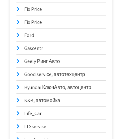
Fix Price
Fix Price
Ford
Gascentr
Geely Ринг Авто
Good serviсe, автотехцентр
Hyundai КлючАвто, автоцентр
K&K, автомойка
Life_Car
LLSservise