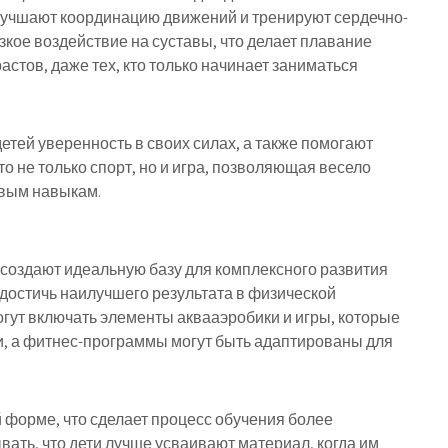
лучшают координацию движений и тренируют сердечно-
изкое воздействие на суставы, что делает плавание
стов, даже тех, кто только начинает заниматься
детей уверенность в своих силах, а также помогают
о не только спорт, но и игра, позволяющая весело
овым навыкам.
создают идеальную базу для комплексного развития
достичь наилучшего результата в физической
огут включать элементы аквааэробики и игры, которые
, а фитнес-программы могут быть адаптированы для
 форме, что сделает процесс обучения более
ать, что дети лучше усваивают материал, когда им