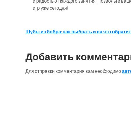
и радость от каждого занятия. Позвольте ваш
игр уже сегодня!
Навигация
Шубы из бобра: как выбрать и на что обрати
по
записям
Добавить комментар
Для отправки комментария вам необходимо
авт