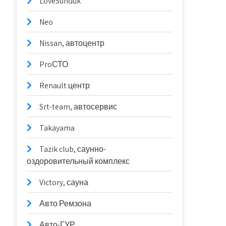
LoveSunduk
Neo
Nissan, автоцентр
ProСТО
Renault центр
Srt-team, автосервис
Takayama
Tazik club, саунно-
оздоровительный комплекс
Victory, сауна
Авто Ремзона
Авто-ГУР