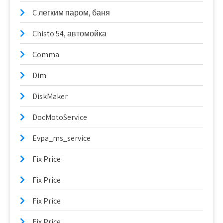
C легким паром, баня
Chisto 54, автомойка
Comma
Dim
DiskMaker
DocMotoService
Evpa_ms_service
Fix Price
Fix Price
Fix Price
Fix Price