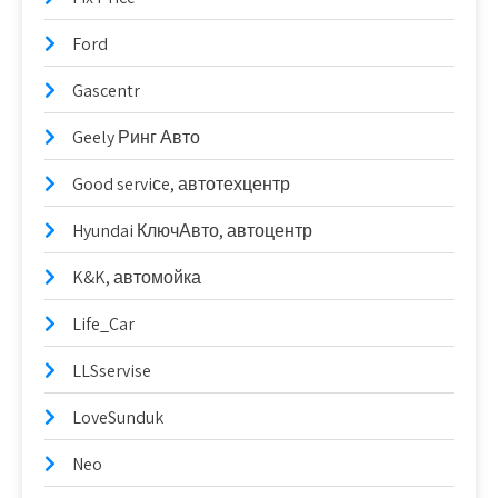
Ford
Gascentr
Geely Ринг Авто
Good serviсe, автотехцентр
Hyundai КлючАвто, автоцентр
K&K, автомойка
Life_Car
LLSservise
LoveSunduk
Neo