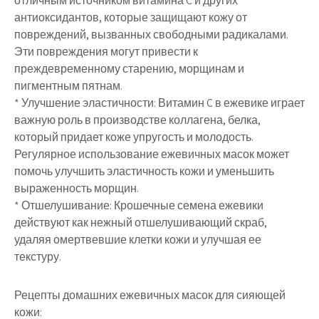
отличным источником витамина C и других
антиоксидантов, которые защищают кожу от
повреждений, вызванных свободными радикалами.
Эти повреждения могут привести к
преждевременному старению, морщинам и
пигментным пятнам.
* Улучшение эластичности: Витамин C в ежевике играет
важную роль в производстве коллагена, белка,
который придает коже упругость и молодость.
Регулярное использование ежевичных масок может
помочь улучшить эластичность кожи и уменьшить
выраженность морщин.
* Отшелушивание: Крошечные семена ежевики
действуют как нежный отшелушивающий скраб,
удаляя омертвевшие клетки кожи и улучшая ее
текстуру.
Рецепты домашних ежевичных масок для сияющей
кожи: