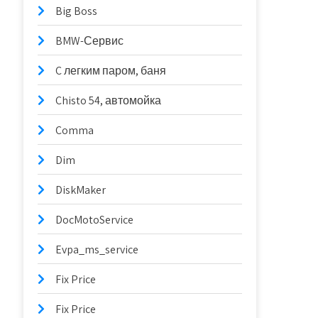
Big Boss
BMW-Сервис
C легким паром, баня
Chisto 54, автомойка
Comma
Dim
DiskMaker
DocMotoService
Evpa_ms_service
Fix Price
Fix Price