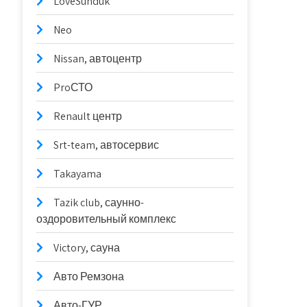
LoveSunduk
Neo
Nissan, автоцентр
ProСТО
Renault центр
Srt-team, автосервис
Takayama
Tazik club, саунно-
оздоровительный комплекс
Victory, сауна
Авто Ремзона
Авто-ГУР