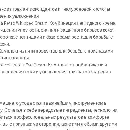
Комплекс из трех антиоксидантов и гиалуроновой кислоты
шения увлажнения.
 Lala Retro Whipped Cream: Комбинация пептидного крема
чшения упругости, сияния и защитного барьера кожи.
Сыворотка с пептидами и факторами роста для борьбы с
кожи.
it: Комплект из пяти продуктов для борьбы с признаками
нтиоксиданты.
 Concentrate + Eye Cream: Комплекс с пробиотиками и
ановления кожи и уменьшения признаков старения.
машнего ухода стали важнейшим инструментом в
у. Сочетая в себе передовые ингредиенты, технологии
обиться профессиональных результатов в комфорте
ли вы с признаками старения, акне или любыми другими