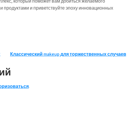
плекс, который поможет вам добиться желаемого
и продуктами и приветствуйте эпоху инновационных
к
Классический makeup для торжественных случаев
ий
оризоваться
.