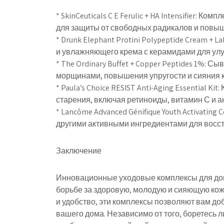
* SkinCeuticals C E Ferulic + HA Intensifier: 
для защиты от свободных радикалов и повы
* Drunk Elephant Protini Polypeptide Cream +
и увлажняющего крема с керамидами для улу
* The Ordinary Buffet + Copper Peptides 1%: 
морщинами, повышения упругости и сияния 
* Paula’s Choice RESIST Anti-Aging Essential K
старения, включая ретиноиды, витамин С и а
* Lancôme Advanced Génifique Youth Activating
другими активными ингредиентами для восст
Заключение
Инновационные уходовые комплексы для до
борьбе за здоровую, молодую и сияющую кож
и удобство, эти комплексы позволяют вам д
вашего дома. Независимо от того, боретесь 