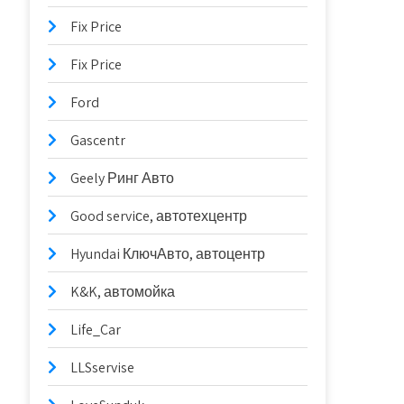
Fix Price
Fix Price
Ford
Gascentr
Geely Ринг Авто
Good serviсe, автотехцентр
Hyundai КлючАвто, автоцентр
K&K, автомойка
Life_Car
LLSservise