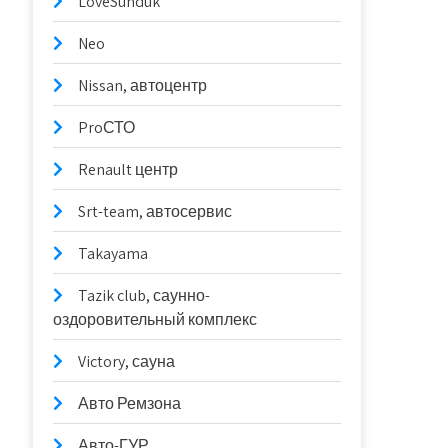
LoveSunduk
Neo
Nissan, автоцентр
ProСТО
Renault центр
Srt-team, автосервис
Takayama
Tazik club, саунно-
оздоровительный комплекс
Victory, сауна
Авто Ремзона
Авто-ГУР