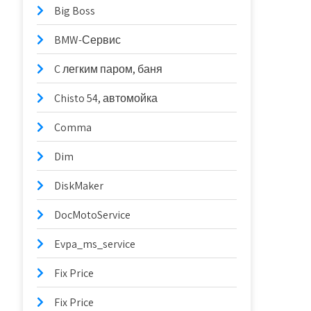
Big Boss
BMW-Сервис
C легким паром, баня
Chisto 54, автомойка
Comma
Dim
DiskMaker
DocMotoService
Evpa_ms_service
Fix Price
Fix Price