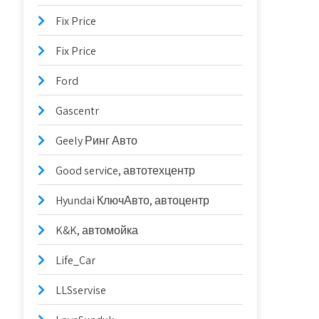
Fix Price
Fix Price
Ford
Gascentr
Geely Ринг Авто
Good serviсe, автотехцентр
Hyundai КлючАвто, автоцентр
K&K, автомойка
Life_Car
LLSservise