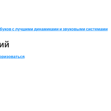
буков с лучшими динамиками и звуковыми системами
ий
оризоваться
.