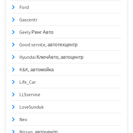
Ford
Gascentr
Geely Ринг Авто
Good serviсe, автотехцентр
Hyundai КлючАвто, автоцентр
K&K, автомойка
Life_Car
LLSservise
LoveSunduk
Neo
Nissan, автоцентр