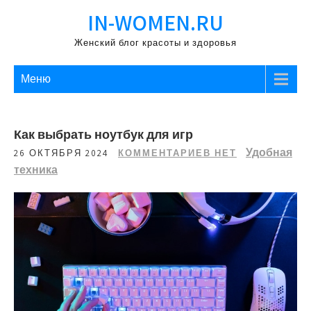
Перейти
IN-WOMEN.RU
к
содержимому
Женский блог красоты и здоровья
Меню
Как выбрать ноутбук для игр
Удобная
26 ОКТЯБРЯ 2024
КОММЕНТАРИЕВ НЕТ
техника