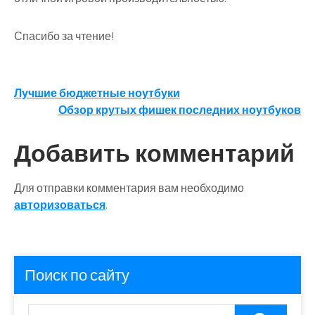
Спасибо за чтение!
Навигация
Лучшие бюджетные ноутбуки
Обзор крутых фишек последних ноутбуков
по
записям
Добавить комментарий
Для отправки комментария вам необходимо
авторизоваться
.
Поиск по сайту