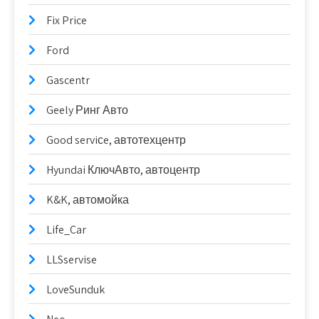
Fix Price
Ford
Gascentr
Geely Ринг Авто
Good serviсe, автотехцентр
Hyundai КлючАвто, автоцентр
K&K, автомойка
Life_Car
LLSservise
LoveSunduk