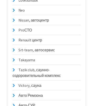
LoveSunduk
Neo
Nissan, автоцентр
ProСТО
Renault центр
Srt-team, автосервис
Takayama
Tazik club, саунно-
оздоровительный комплекс
Victory, сауна
Авто Ремзона
Авто-ГУР