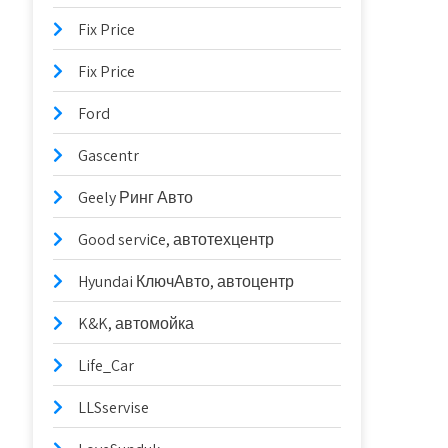
Fix Price
Fix Price
Ford
Gascentr
Geely Ринг Авто
Good serviсe, автотехцентр
Hyundai КлючАвто, автоцентр
K&K, автомойка
Life_Car
LLSservise