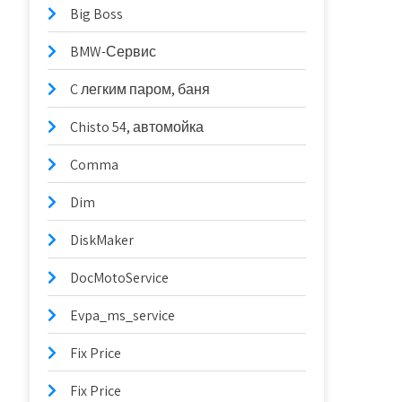
Big Boss
BMW-Сервис
C легким паром, баня
Chisto 54, автомойка
Comma
Dim
DiskMaker
DocMotoService
Evpa_ms_service
Fix Price
Fix Price