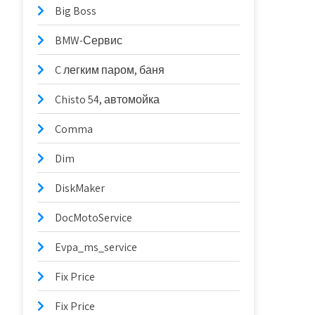
Big Boss
BMW-Сервис
C легким паром, баня
Chisto 54, автомойка
Comma
Dim
DiskMaker
DocMotoService
Evpa_ms_service
Fix Price
Fix Price