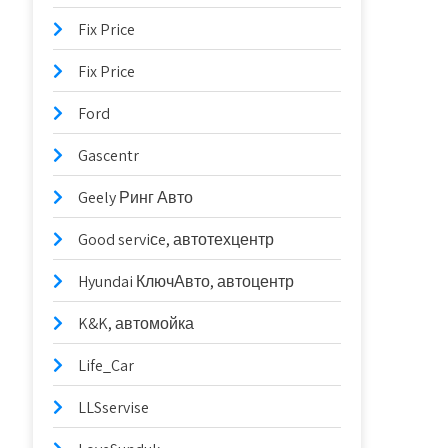
Fix Price
Fix Price
Ford
Gascentr
Geely Ринг Авто
Good serviсe, автотехцентр
Hyundai КлючАвто, автоцентр
K&K, автомойка
Life_Car
LLSservise