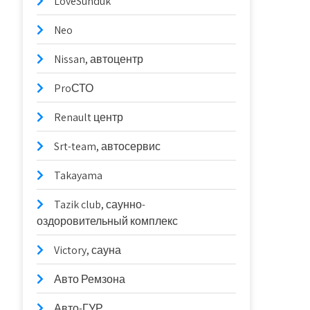
LoveSunduk
Neo
Nissan, автоцентр
ProСТО
Renault центр
Srt-team, автосервис
Takayama
Tazik club, саунно-
оздоровительный комплекс
Victory, сауна
Авто Ремзона
Авто-ГУР