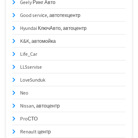
Geely Ринг Авто
Good serviсe, автотехцентр
Hyundai КлючАвто, автоцентр
K&K, автомойка
Life_Car
LLSservise
LoveSunduk
Neo
Nissan, автоцентр
ProСТО
Renault центр