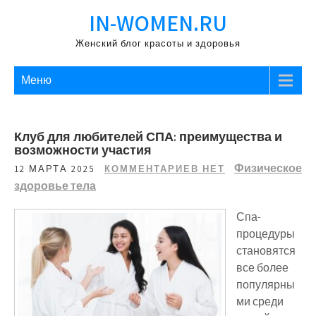
Перейти
IN-WOMEN.RU
к
содержимому
Женский блог красоты и здоровья
Меню
Клуб для любителей СПА: преимущества и
возможности участия
Физическое
12 МАРТА 2025
КОММЕНТАРИЕВ НЕТ
здоровье тела
Спа-
процедуры
становятся
все более
популярны
ми среди