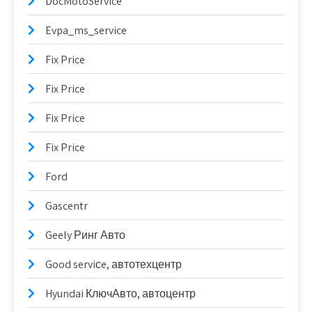
DocMotoService
Evpa_ms_service
Fix Price
Fix Price
Fix Price
Fix Price
Ford
Gascentr
Geely Ринг Авто
Good serviсe, автотехцентр
Hyundai КлючАвто, автоцентр