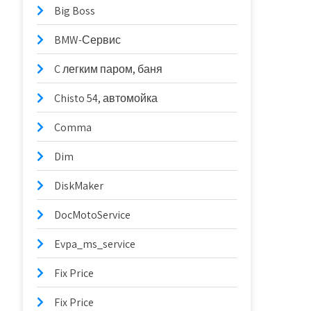
Big Boss
BMW-Сервис
C легким паром, баня
Chisto 54, автомойка
Comma
Dim
DiskMaker
DocMotoService
Evpa_ms_service
Fix Price
Fix Price