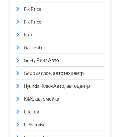
Fix Price
Fix Price
Ford
Gascentr
Geely Ринг Авто
Good serviсe, автотехцентр
Hyundai КлючАвто, автоцентр
K&K, автомойка
Life_Car
LLSservise