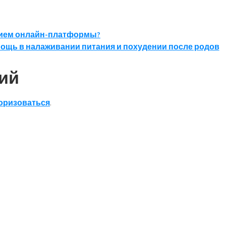
анием онлайн-платформы?
мощь в налаживании питания и похудении после родов
ий
оризоваться
.