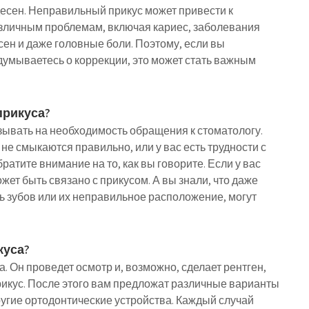
десен. Неправильный прикус может привести к
зличным проблемам, включая кариес, заболевания
сен и даже головные боли. Поэтому, если вы
думываетесь о коррекции, это может стать важным
прикуса?
азывать на необходимость обращения к стоматологу.
не смыкаются правильно, или у вас есть трудности с
ратите внимание на то, как вы говорите. Если у вас
ет быть связано с прикусом. А вы знали, что даже
ть зубов или их неправильное расположение, могут
куса?
. Он проведет осмотр и, возможно, сделает рентген,
рикус. После этого вам предложат различные варианты
другие ортодонтические устройства. Каждый случай