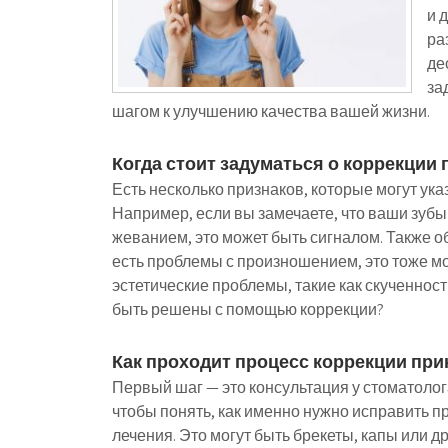
и 
ра
де
за
шагом к улучшению качества вашей жизни.
Когда стоит задуматься о коррекции 
Есть несколько признаков, которые могут ук
Например, если вы замечаете, что ваши зубы 
жеванием, это может быть сигналом. Также об
есть проблемы с произношением, это тоже мож
эстетические проблемы, такие как скученнос
быть решены с помощью коррекции?
Как проходит процесс коррекции при
Первый шаг — это консультация у стоматолога
чтобы понять, как именно нужно исправить п
лечения. Это могут быть брекеты, капы или 