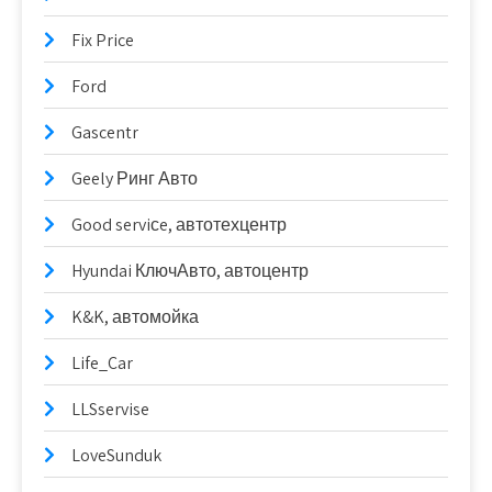
Fix Price
Ford
Gascentr
Geely Ринг Авто
Good serviсe, автотехцентр
Hyundai КлючАвто, автоцентр
K&K, автомойка
Life_Car
LLSservise
LoveSunduk