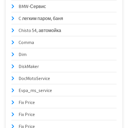
BMW-Сервис
C легким паром, баня
Chisto 54, автомойка
Comma
Dim
DiskMaker
DocMotoService
Evpa_ms_service
Fix Price
Fix Price
Fix Price