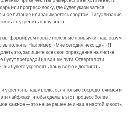
олезных привычек. Например, если вы хотите вести
арь или прогресс-доску, где будет указываться
льное питание или занимаетесь спортом. Визуализация
помогать укрепить вашу волю.
гда мы формируем новые полезные привычки, наш разум
о выполнять. Например, «Мне сегодня некогда», «Я
долеть это, запишите все свои оправдания на листке
е будут преградой на вашем пути. Отвергая эти
 вы будете укреплять вашу волю и достигать
и укреплять нашу волю, если только сосредоточимся и
 эти лайфхаки, чтобы сделать этот процесс более
мое важное — это наше решение и наша настойчивость