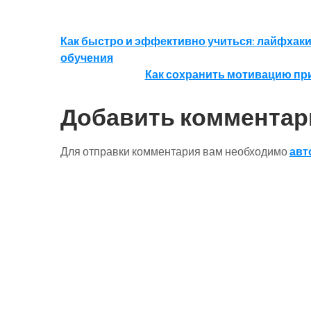
Навигация
Как быстро и эффективно учиться: лайфхак
обучения
по
Как сохранить мотивацию пр
записям
Добавить комментар
Для отправки комментария вам необходимо
авт