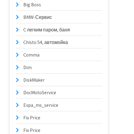
Big Boss
BMW-Сервис
C легким паром, баня
Chisto 54, автомойка
Comma
Dim
DiskMaker
DocMotoService
Evpa_ms_service
Fix Price
Fix Price