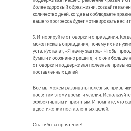
поддерживает наше стремление к развитию п
более здоровый образ жизни, создайте календ
количество дней, когда вы соблюдаете прави
вашего прогресса будет мотивировать вас и 
5. Игнорируйте отговорки и оправдания. Ко
может искать оправдания, почему их не нужн
устал/устала», «Я начну завтра». Чтобы прео
бумаги и осознанно решите, что они больше н
отговорки и поддерживая полезные привычки,
поставленных целей.
Все мы можем развивать полезные привычки 
посвятим этому время и усилия. Используйте
эффективным и приятным. И помните, что са
в достижении поставленных целей.
Спасибо за прочтение!