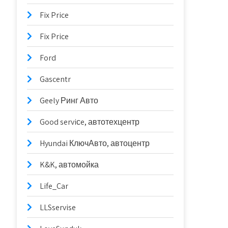
Fix Price
Fix Price
Ford
Gascentr
Geely Ринг Авто
Good serviсe, автотехцентр
Hyundai КлючАвто, автоцентр
K&K, автомойка
Life_Car
LLSservise