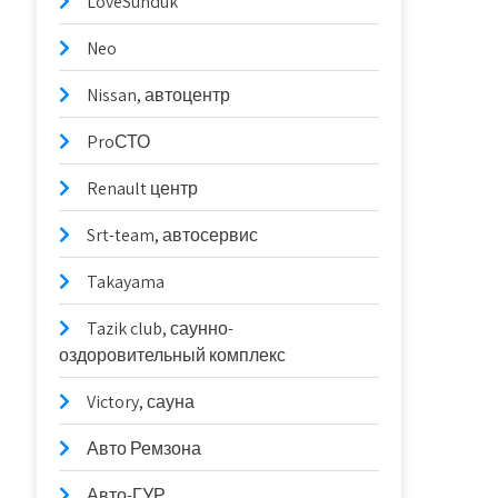
LoveSunduk
Neo
Nissan, автоцентр
ProСТО
Renault центр
Srt-team, автосервис
Takayama
Tazik club, саунно-
оздоровительный комплекс
Victory, сауна
Авто Ремзона
Авто-ГУР