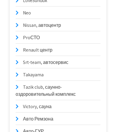
LoveSunduk
Neo
Nissan, автоцентр
ProСТО
Renault центр
Srt-team, автосервис
Takayama
Tazik club, саунно-
оздоровительный комплекс
Victory, сауна
Авто Ремзона
Авто-ГУР