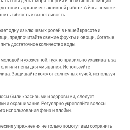
инать свой день с моря энергии и позитивных эмоций.
дготовить организм к активной работе. А йога поможет
чшить гибкость и выносливость.
рает одну из ключевых ролей в нашей красоте и
пищи, предпочитайте свежие фрукты и овощи, богатые
пить достаточное количество воды.
а молодой и ухоженной, нужно правильно ухаживать за
геля или пены для умывания. Используйте
ица. Защищайте кожу от солнечных лучей, используя
олосы были красивыми и здоровыми, следует
дки и окрашивания. Регулярно укрепляйте волосы
го использования фена и плойки.
ческие упражнения не только помогут вам сохранить