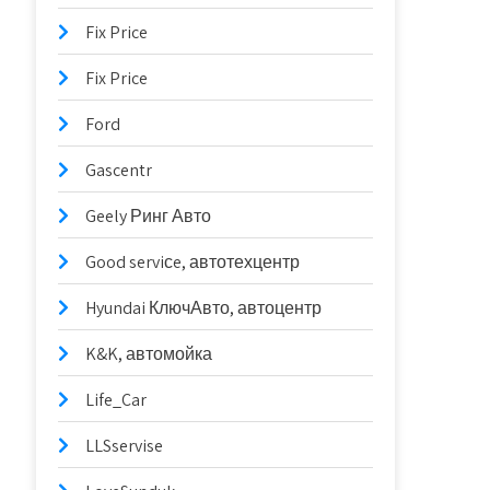
Fix Price
Fix Price
Ford
Gascentr
Geely Ринг Авто
Good serviсe, автотехцентр
Hyundai КлючАвто, автоцентр
K&K, автомойка
Life_Car
LLSservise