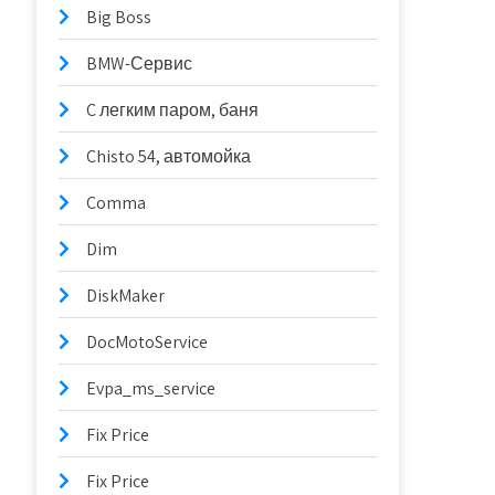
Big Boss
BMW-Сервис
C легким паром, баня
Chisto 54, автомойка
Comma
Dim
DiskMaker
DocMotoService
Evpa_ms_service
Fix Price
Fix Price