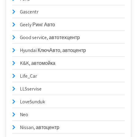
Gascentr
Geely Ринг Авто
Good serviсe, автотехцентр
Hyundai КлючАвто, автоцентр
K&K, автомойка
Life_Car
LLSservise
LoveSunduk
Neo
Nissan, автоцентр