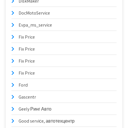
DiskMaker
DocMotoService
Evpa_ms_service
Fix Price
Fix Price
Fix Price
Fix Price
Ford
Gascentr
Geely Ринг Авто
Good serviсe, автотехцентр