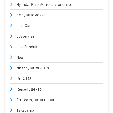
Hyundai КлючАвто, автоцентр
K&K, автомойка
Life_Car
LLSservise
LoveSunduk
Neo
Nissan, автоцентр
ProСТО
Renault центр
Srt-team, автосервис
Takayama