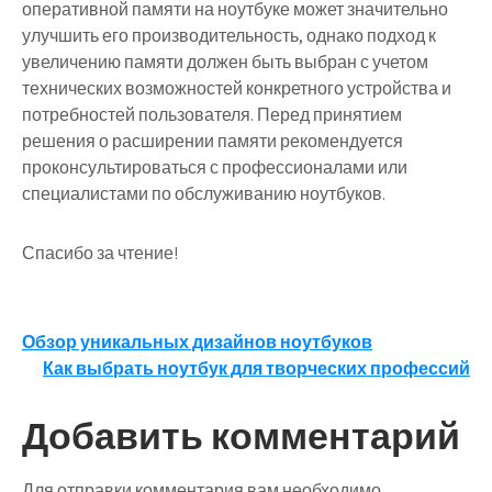
оперативной памяти на ноутбуке может значительно
улучшить его производительность, однако подход к
увеличению памяти должен быть выбран с учетом
технических возможностей конкретного устройства и
потребностей пользователя. Перед принятием
решения о расширении памяти рекомендуется
проконсультироваться с профессионалами или
специалистами по обслуживанию ноутбуков.
Спасибо за чтение!
Навигация
Обзор уникальных дизайнов ноутбуков
Как выбрать ноутбук для творческих профессий
по
записям
Добавить комментарий
Для отправки комментария вам необходимо