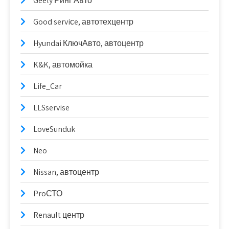
Geely Ринг Авто
Good serviсe, автотехцентр
Hyundai КлючАвто, автоцентр
K&K, автомойка
Life_Car
LLSservise
LoveSunduk
Neo
Nissan, автоцентр
ProСТО
Renault центр