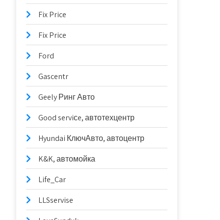
Fix Price
Fix Price
Ford
Gascentr
Geely Ринг Авто
Good serviсe, автотехцентр
Hyundai КлючАвто, автоцентр
K&K, автомойка
Life_Car
LLSservise