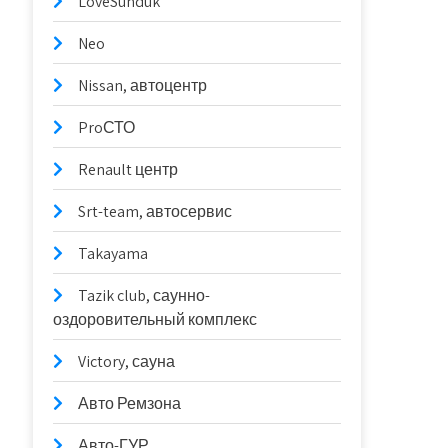
LoveSunduk
Neo
Nissan, автоцентр
ProСТО
Renault центр
Srt-team, автосервис
Takayama
Tazik club, саунно-
оздоровительный комплекс
Victory, сауна
Авто Ремзона
Авто-ГУР