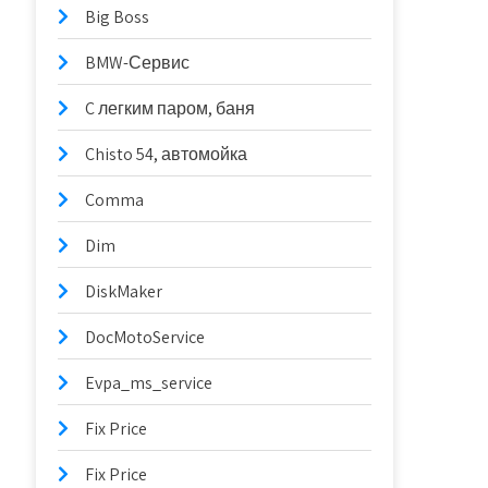
Big Boss
BMW-Сервис
C легким паром, баня
Chisto 54, автомойка
Comma
Dim
DiskMaker
DocMotoService
Evpa_ms_service
Fix Price
Fix Price