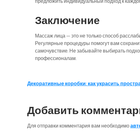
предложить индивидуальный подход к каждом
Заключение
Массаж лица — это не только способ расслаби
Регулярные процедуры помогут вам сохранит
самочувствие. Не забывайте выбирать подхо
профессионалам.
Навигация
Декоративные коробки: как украсить прост
по
записям
Добавить комментар
Для отправки комментария вам необходимо
авт