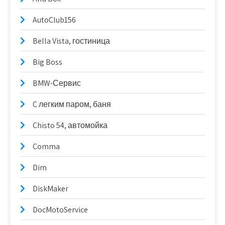
AutoClub156
Bella Vista, гостиница
Big Boss
BMW-Сервис
C легким паром, баня
Chisto 54, автомойка
Comma
Dim
DiskMaker
DocMotoService