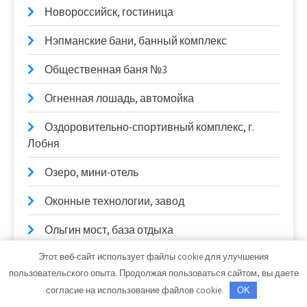
Новороссийск, гостиница
Нэпманские бани, банный комплекс
Общественная баня №3
Огненная лошадь, автомойка
Оздоровительно-спортивный комплекс, г.
Лобня
Озеро, мини-отель
Оконные технологии, завод
Ольгин мост, база отдыха
Этот веб-сайт использует файлы cookie для улучшения
Оскар, автомойка и шиномонтажная
пользовательского опыта. Продолжая пользоваться сайтом, вы даете
мастерская
согласие на использование файлов cookie.
OK
Охотничий Привал, русская баня на дровах