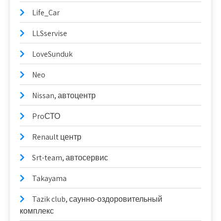
Life_Car
LLSservise
LoveSunduk
Neo
Nissan, автоцентр
ProСТО
Renault центр
Srt-team, автосервис
Takayama
Tazik club, саунно-оздоровительный
комплекс