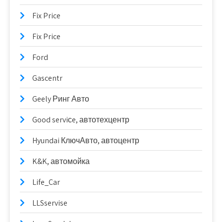
Fix Price
Fix Price
Ford
Gascentr
Geely Ринг Авто
Good serviсe, автотехцентр
Hyundai КлючАвто, автоцентр
K&K, автомойка
Life_Car
LLSservise