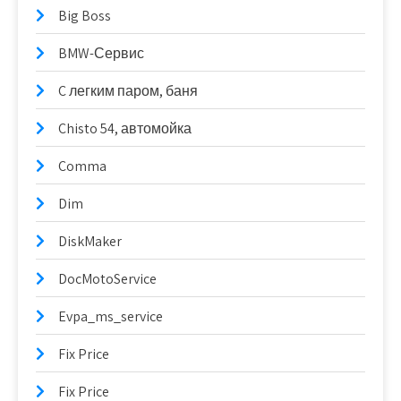
Big Boss
BMW-Сервис
C легким паром, баня
Chisto 54, автомойка
Comma
Dim
DiskMaker
DocMotoService
Evpa_ms_service
Fix Price
Fix Price