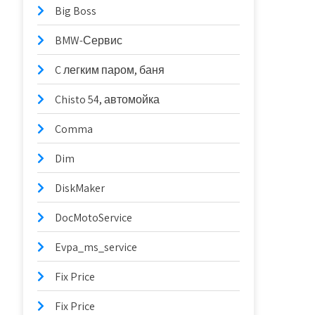
Big Boss
BMW-Сервис
C легким паром, баня
Chisto 54, автомойка
Comma
Dim
DiskMaker
DocMotoService
Evpa_ms_service
Fix Price
Fix Price