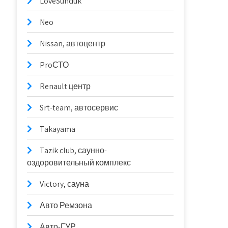
LoveSunduk
Neo
Nissan, автоцентр
ProСТО
Renault центр
Srt-team, автосервис
Takayama
Tazik club, саунно-
оздоровительный комплекс
Victory, сауна
Авто Ремзона
Авто-ГУР