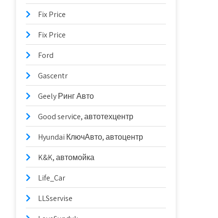
Fix Price
Fix Price
Ford
Gascentr
Geely Ринг Авто
Good serviсe, автотехцентр
Hyundai КлючАвто, автоцентр
K&K, автомойка
Life_Car
LLSservise