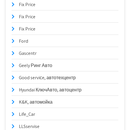
Fix Price
Fix Price
Fix Price
Ford
Gascentr
Geely Ринг Авто
Good serviсe, автотехцентр
Hyundai КлючАвто, автоцентр
K&K, автомойка
Life_Car
LLSservise