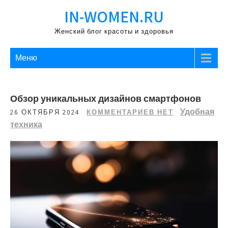
Перейти
IN-WOMEN.RU
к
содержимому
Женский блог красоты и здоровья
Меню
Обзор уникальных дизайнов смартфонов
Удобная
26 ОКТЯБРЯ 2024
КОММЕНТАРИЕВ НЕТ
техника