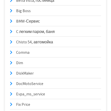
Bella Vista, гостиница
Big Boss
BMW-Сервис
C легким паром, баня
Chisto 54, автомойка
Comma
Dim
DiskMaker
DocMotoService
Evpa_ms_service
Fix Price