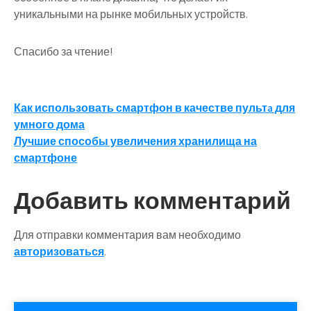
уникальными на рынке мобильных устройств.
Спасибо за чтение!
Навигация
Как использовать смартфон в качестве пультa для
умного дома
по
Лучшие способы увеличения хранилища на
записям
смартфоне
Добавить комментарий
Для отправки комментария вам необходимо
авторизоваться
.