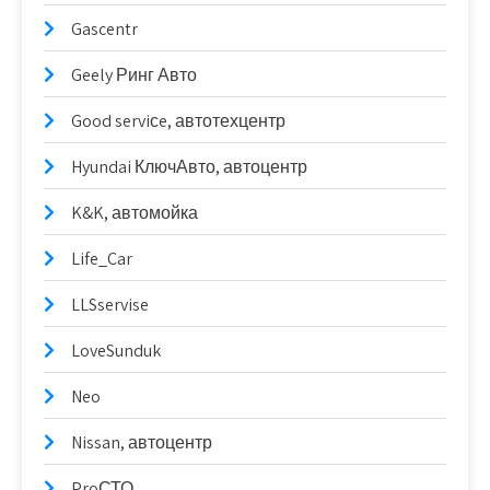
Gascentr
Geely Ринг Авто
Good serviсe, автотехцентр
Hyundai КлючАвто, автоцентр
K&K, автомойка
Life_Car
LLSservise
LoveSunduk
Neo
Nissan, автоцентр
ProСТО