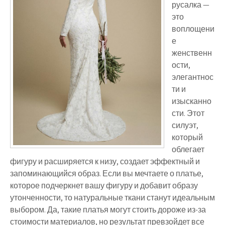
русалка —
это
воплощени
е
женственн
ости,
элегантнос
ти и
изысканно
сти. Этот
силуэт,
который
облегает
фигуру и расширяется к низу, создает эффектный и
запоминающийся образ. Если вы мечтаете о платье,
которое подчеркнет вашу фигуру и добавит образу
утонченности, то натуральные ткани станут идеальным
выбором. Да, такие платья могут стоить дороже из-за
стоимости материалов, но результат превзойдет все