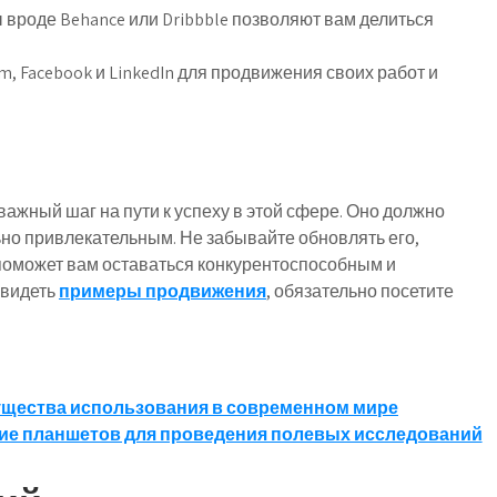
вроде Behance или Dribbble позволяют вам делиться
m, Facebook и LinkedIn для продвижения своих работ и
ажный шаг на пути к успеху в этой сфере. Оно должно
ьно привлекательным. Не забывайте обновлять его,
поможет вам оставаться конкурентоспособным и
увидеть
примеры продвижения
, обязательно посетите
ущества использования в современном мире
ие планшетов для проведения полевых исследований