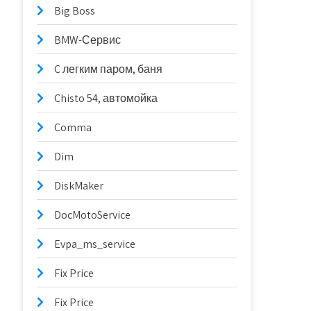
Big Boss
BMW-Сервис
C легким паром, баня
Chisto 54, автомойка
Comma
Dim
DiskMaker
DocMotoService
Evpa_ms_service
Fix Price
Fix Price