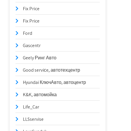
Fix Price
Fix Price
Ford
Gascentr
Geely Ринг Авто
Good serviсe, автотехцентр
Hyundai КлючАвто, автоцентр
K&K, автомойка
Life_Car
LLSservise