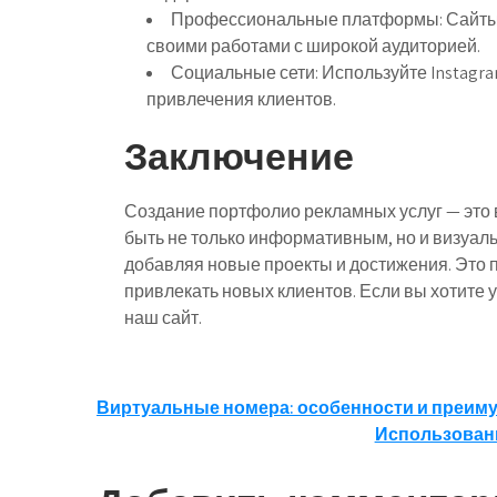
Профессиональные платформы:
Сайты 
своими работами с широкой аудиторией.
Социальные сети:
Используйте Instagra
привлечения клиентов.
Заключение
Создание портфолио рекламных услуг — это в
быть не только информативным, но и визуал
добавляя новые проекты и достижения. Это 
привлекать новых клиентов. Если вы хотите 
наш сайт.
Навигация
Виртуальные номера: особенности и преим
Использован
по
записям