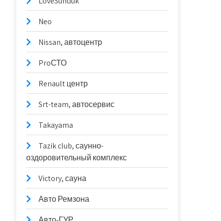
LoveSunduk
Neo
Nissan, автоцентр
ProСТО
Renault центр
Srt-team, автосервис
Takayama
Tazik club, саунно-
оздоровительный комплекс
Victory, сауна
Авто Ремзона
Авто-ГУР