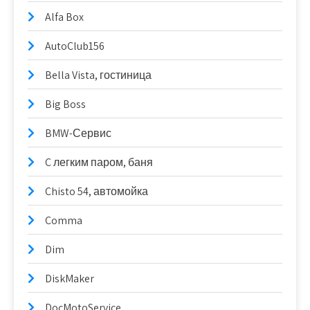
Alfa Box
AutoClub156
Bella Vista, гостиница
Big Boss
BMW-Сервис
C легким паром, баня
Chisto 54, автомойка
Comma
Dim
DiskMaker
DocMotoService