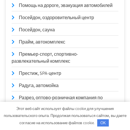
Помощь на дороге, эвакуация автомобилей
Посейдон, оздоровительный центр
Посейдон, сауна
Прайм, автокомплекс
Премьер-спорт, спортивно-
развлекательный комплекс
Престиж, SPA-центр
Радуга, автомойка
Разрез, оптово-розничная компания по
продаже отделочных материалов
Этот веб-сайт использует файлы cookie для улучшения
пользовательского опыта. Продолжая пользоваться сайтом, вы даете
Реал, автосервис
согласие на использование файлов cookie.
OK
Регион плюс, столярная мастерская мебели