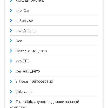
K&K, автомойка
Life_Car
LLSservise
LoveSunduk
Neo
Nissan, автоцентр
ProСТО
Renault центр
Srt-team, автосервис
Takayama
Tazik club, саунно-оздоровительный
комплекс