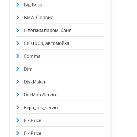
Big Boss
BMW-Сервис
C легким паром, баня
Chisto 54, автомойка
Comma
Dim
DiskMaker
DocMotoService
Evpa_ms_service
Fix Price
Fix Price