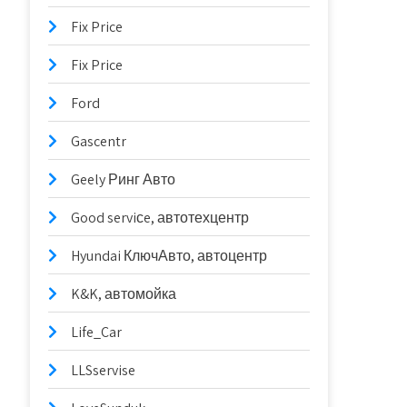
Fix Price
Fix Price
Ford
Gascentr
Geely Ринг Авто
Good serviсe, автотехцентр
Hyundai КлючАвто, автоцентр
K&K, автомойка
Life_Car
LLSservise