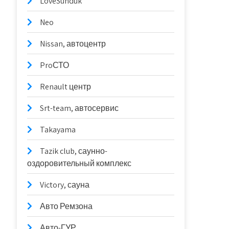
LoveSunduk
Neo
Nissan, автоцентр
ProСТО
Renault центр
Srt-team, автосервис
Takayama
Tazik club, саунно-
оздоровительный комплекс
Victory, сауна
Авто Ремзона
Авто-ГУР