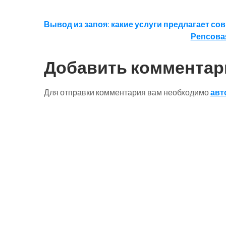
Навигация
Вывод из запоя: какие услуги предлагает с
Репсовая
по
записям
Добавить комментар
Для отправки комментария вам необходимо
авт