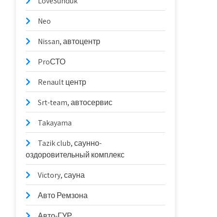
LoveSunduk
Neo
Nissan, автоцентр
ProСТО
Renault центр
Srt-team, автосервис
Takayama
Tazik club, саунно-
оздоровительный комплекс
Victory, сауна
Авто Ремзона
Авто-ГУР