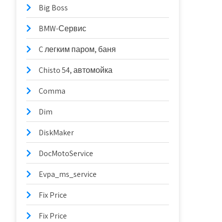
Big Boss
BMW-Сервис
C легким паром, баня
Chisto 54, автомойка
Comma
Dim
DiskMaker
DocMotoService
Evpa_ms_service
Fix Price
Fix Price