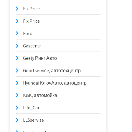
Fix Price
Fix Price
Ford
Gascentr
Geely Ринг Авто
Good serviсe, автотехцентр
Hyundai КлючАвто, автоцентр
K&K, автомойка
Life_Car
LLSservise