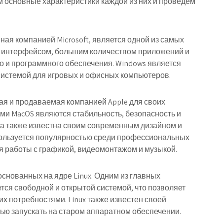
м основные характеристики каждой из них и проведем
ая компанией Microsoft, является одной из самых
м интерфейсом, большим количеством приложений и
о и программного обеспечения. Windows является
истемой для игровых и офисных компьютеров.
ая и продаваемая компанией Apple для своих
и MacOS являются стабильность, безопасность и
Она также известна своим современным дизайном и
ользуется популярностью среди профессиональных
ля работы с графикой, видеомонтажом и музыкой.
основанных на ядре Linux. Одним из главных
ется свободной и открытой системой, что позволяет
их потребностями. Linux также известен своей
ью запускать на старом аппаратном обеспечении.