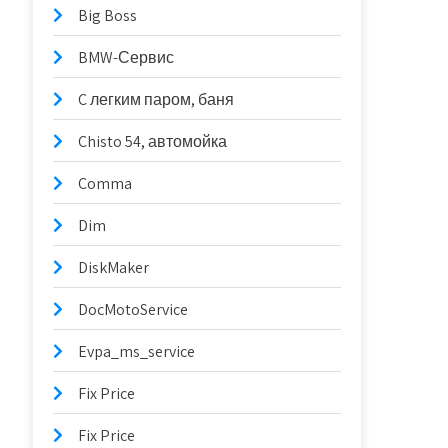
Big Boss
BMW-Сервис
C легким паром, баня
Chisto 54, автомойка
Comma
Dim
DiskMaker
DocMotoService
Evpa_ms_service
Fix Price
Fix Price