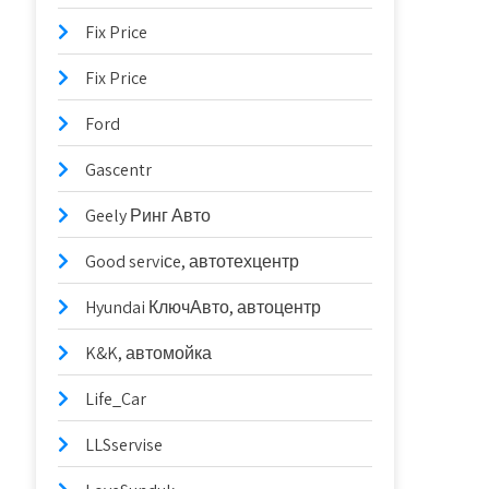
Fix Price
Fix Price
Ford
Gascentr
Geely Ринг Авто
Good serviсe, автотехцентр
Hyundai КлючАвто, автоцентр
K&K, автомойка
Life_Car
LLSservise