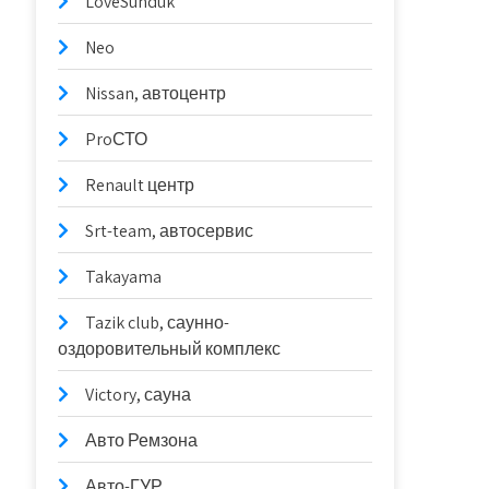
LoveSunduk
Neo
Nissan, автоцентр
ProСТО
Renault центр
Srt-team, автосервис
Takayama
Tazik club, саунно-
оздоровительный комплекс
Victory, сауна
Авто Ремзона
Авто-ГУР