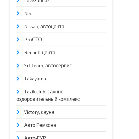
LoveSunduk
Neo
Nissan, автоцентр
ProСТО
Renault центр
Srt-team, автосервис
Takayama
Tazik club, саунно-
оздоровительный комплекс
Victory, сауна
Авто Ремзона
Авто-ГУР