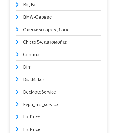
Big Boss
BMW-Сервис
C легким паром, баня
Chisto 54, автомойка
Comma
Dim
DiskMaker
DocMotoService
Evpa_ms_service
Fix Price
Fix Price