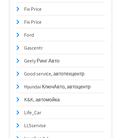
Fix Price
Fix Price
Ford
Gascentr
Geely Ринг Авто
Good serviсe, автотехцентр
Hyundai КлючАвто, автоцентр
K&K, автомойка
Life_Car
LLSservise