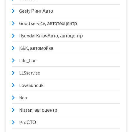
Geely Ринг Авто
Good serviсe, автотехцентр
Hyundai КлючАвто, автоцентр
K&K, автомойка
Life_Car
LLSservise
LoveSunduk
Neo
Nissan, автоцентр
ProСТО