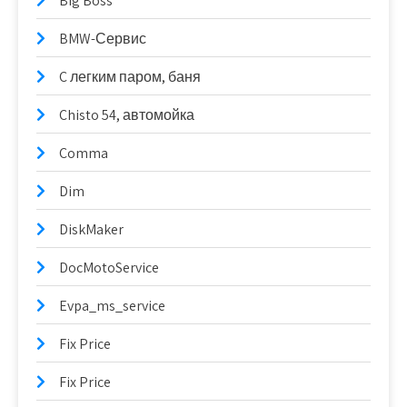
Big Boss
BMW-Сервис
C легким паром, баня
Chisto 54, автомойка
Comma
Dim
DiskMaker
DocMotoService
Evpa_ms_service
Fix Price
Fix Price