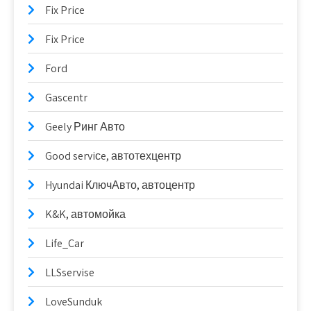
Fix Price
Fix Price
Ford
Gascentr
Geely Ринг Авто
Good serviсe, автотехцентр
Hyundai КлючАвто, автоцентр
K&K, автомойка
Life_Car
LLSservise
LoveSunduk