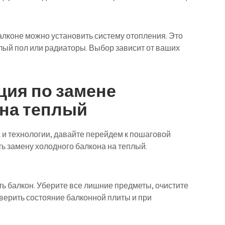
лконе можно установить систему отопления. Это
лый пол или радиаторы. Выбор зависит от ваших
ция по замене
 на теплый
 и технологии, давайте перейдем к пошаговой
ь замену холодного балкона на теплый.
ь балкон. Уберите все лишние предметы, очистите
оверить состояние балконной плиты и при