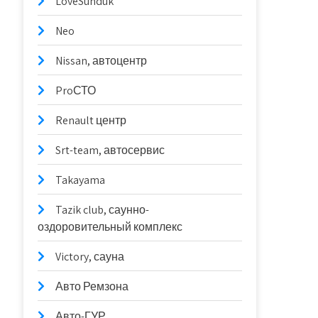
LoveSunduk
Neo
Nissan, автоцентр
ProСТО
Renault центр
Srt-team, автосервис
Takayama
Tazik club, саунно-
оздоровительный комплекс
Victory, сауна
Авто Ремзона
Авто-ГУР