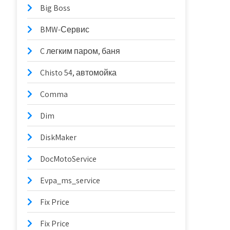
Big Boss
BMW-Сервис
C легким паром, баня
Chisto 54, автомойка
Comma
Dim
DiskMaker
DocMotoService
Evpa_ms_service
Fix Price
Fix Price