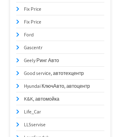
Fix Price
Fix Price
Ford
Gascentr
Geely Ринг Авто
Good serviсe, автотехцентр
Hyundai КлючАвто, автоцентр
K&K, автомойка
Life_Car
LLSservise