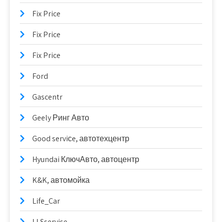
Fix Price
Fix Price
Fix Price
Ford
Gascentr
Geely Ринг Авто
Good serviсe, автотехцентр
Hyundai КлючАвто, автоцентр
K&K, автомойка
Life_Car
LLSservise